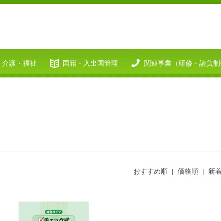
介護・福祉
国籍・入出国管理
関連事業（研修・請負制
おすすめ順
|
価格順
| 新