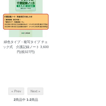
緑色タイプ・複写タイプ チェ
ック式 介護記録ノート
3,600
円(税327円)
« Prev
Next »
2
商品中
1-2
商品