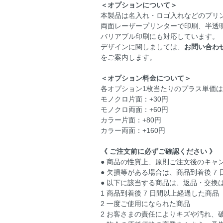
＜オプションについて＞
本製品は名入れ・ロゴ入れなどのプリ
両面レーザープリンターで印刷、半透
バリアブル印刷にも対応しています。
デザインに関しましては、
お問い合わ
をご案内します。
＜オプション料金について＞
各オプション1枚当たりのプラス単価
モノクロ片面：+30円
モノクロ両面：+60円
カラー片面：+80円
カラー両面：+160円
《 ご注文前に必ずご確認ください 》
● 商品の性質上、原則ご注文後のキャ
● 欠損等がある場合は、商品到着後 
● 以下に該当する商品は、返品・交換
1 商品到着後 7 日間以上経過した商品
2 一度ご使用になられた商品
2 お客さまの責任によりキズや汚れ、