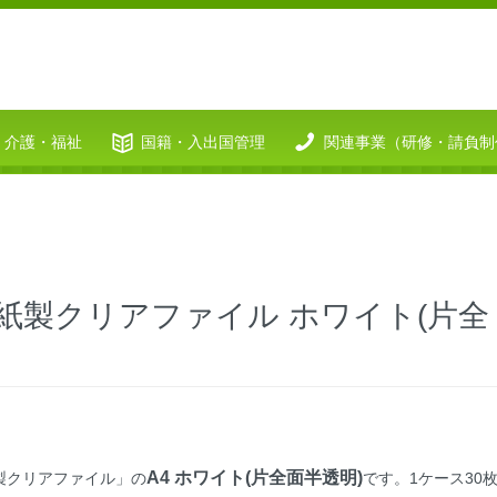
介護・福祉
国籍・入出国管理
関連事業（研修・請負制
紙製クリアファイル ホワイト(片全
A4 ホワイト(片全面半透明)
製クリアファイル」の
です。1ケース30